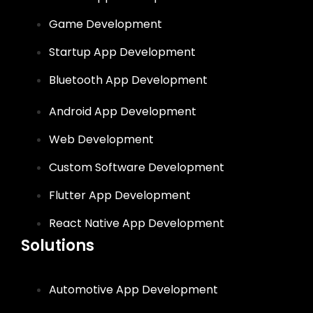
Game Development
Startup App Development
Bluetooth App Development
Android App Development
Web Development
Custom Software Development
Flutter App Development
React Native App Development
Solutions
Automotive App Development