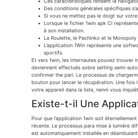
Ces caractéristiques rendent la navigatio
Des conditions générales spécifiques s’a
Si vous ne mettez pas le doigt sur votr
Lorsque le fichier 1win apk CI représent
à son installation.
La Roulette, le Pachinko et le Monopoly 
L’application 1Win représente une softw
sportifs.
Et vers 1win, les internautes pouvez trouver
deviennent effectués sobre setting semi-auto
confirmer the pari. Le processus de chargermen
bouton pour lancer le récupération. Une fois le
votre appareil dans la liste, nenni vous inquié
Existe-t-il Une Applic
Pour que l’application 1win soit éternellement
récente. Le processus para mise à lumière diff
est automatiquement installée en déambulant c