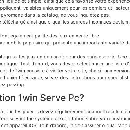
n liquide et simple, ainsi que cela favorise votre expérience
ppliquent, valables uniquement pour les derniers utilisateur
e pyromane dans la catalog, ne vous inquiétez pas.
e téléchargé ainsi que o qual les sources inconnues devienn
font également partie des jeux en vente libre.
are mobile populaire qui présente une importante variété d
 intégraux les jeux en demande pour des paris esports. Une
matique. Tout d’abord, vous devez sélectionner une liste d
t de 1win consiste à visiter votre site, choisir una versio
 fichier téléchargé, suivez des instructions pour specialist 
tez passing.
ation 1win Serve Pc?
 à jour, les joueurs devez régulièrement una mettre à lumière
ère suivant the système d’exploitation sobre votre instrume
et appareil iOS. Tout d’abord, in doit assurer o qual l’app 