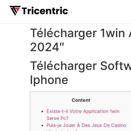
Télécharger 1win 
2024″
Télécharger Softw
Iphone
Content
Existe-t-il Votre Application 1win
Serve Pc?
Puis-je Jouer À Des Jeux De Casino