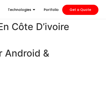
Technologies
Portfolio
Get a Quote
n Côte D’ivoire
r Android &