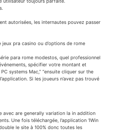
 utilisateur toujours parfaite.
s.
ent autorisées, les internautes pouvez passer
e jeux pra casino ou d’options de rome
 série para rome modestos, quel professionnel
’événements, spécifier votre montant et
n PC systems Mac,” “ensuite cliquer sur the
l’application. Si les joueurs n’avez pas trouvé
 avec are generally variation la in addition
nts. Une fois téléchargée, l’application 1Win
double le site à 100% donc toutes les