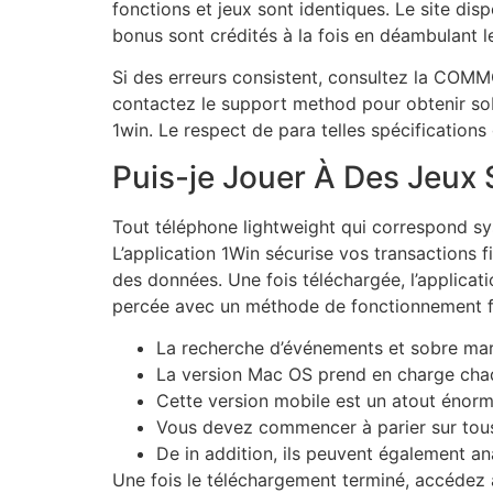
fonctions et jeux sont identiques. Le site di
bonus sont crédités à la fois en déambulant 
Si des erreurs consistent, consultez la COMM
contactez le support method pour obtenir sobr
1win. Le respect de para telles spécifications
Puis-je Jouer À Des Jeux
Tout téléphone lightweight qui correspond s
L’application 1Win sécurise vos transactions 
des données. Une fois téléchargée, l’applicati
percée avec un méthode de fonctionnement 
La recherche d’événements et sobre marc
La version Mac OS prend en charge cha
Cette version mobile est un atout énorm
Vous devez commencer à parier sur tous 
De in addition, ils peuvent également an
Une fois le téléchargement terminé, accédez à 