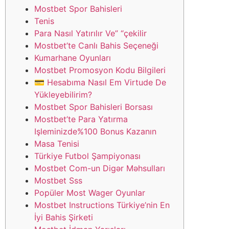
Mostbet Spor Bahisleri
Tenis
Para Nasıl Yatırılır Ve” “çekilir
Mostbet’te Canlı Bahis Seçeneği
Kumarhane Oyunları
Mostbet Promosyon Kodu Bilgileri
💳 Hesabıma Nasıl Em Virtude De
Yükleyebilirim?
Mostbet Spor Bahisleri Borsası
Mostbet’te Para Yatırma
Işleminizde%100 Bonus Kazanın
Masa Tenisi
Türkiye Futbol Şampiyonası
Mostbet Com-un Digər Məhsulları
Mostbet Sss
Popüler Most Wager Oyunlar
Mostbet Instructions Türkiye’nin En
İyi Bahis Şirketi