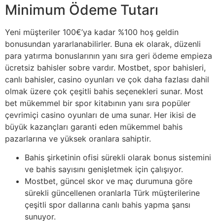
Minimum Ödeme Tutarı
Yeni müşteriler 100€’ya kadar %100 hoş geldin
bonusundan yararlanabilirler. Buna ek olarak, düzenli
para yatırma bonuslarının yanı sıra geri ödeme empieza
ücretsiz bahisler sobre vardır. Mostbet, spor bahisleri,
canlı bahisler, casino oyunları ve çok daha fazlası dahil
olmak üzere çok çeşitli bahis seçenekleri sunar. Most
bet mükemmel bir spor kitabının yanı sıra popüler
çevrimiçi casino oyunları de uma sunar. Her ikisi de
büyük kazançları garanti eden mükemmel bahis
pazarlarına ve yüksek oranlara sahiptir.
Bahis şirketinin ofisi sürekli olarak bonus sistemini
ve bahis sayısını genişletmek için çalışıyor.
Mostbet, güncel skor ve maç durumuna göre
sürekli güncellenen oranlarla Türk müşterilerine
çeşitli spor dallarına canlı bahis yapma şansı
sunuyor.