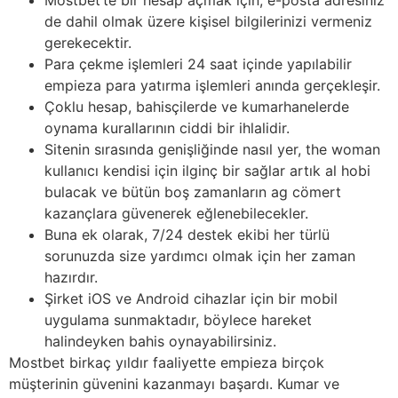
de dahil olmak üzere kişisel bilgilerinizi vermeniz
gerekecektir.
Para çekme işlemleri 24 saat içinde yapılabilir
empieza para yatırma işlemleri anında gerçekleşir.
Çoklu hesap, bahisçilerde ve kumarhanelerde
oynama kurallarının ciddi bir ihlalidir.
Sitenin sırasında genişliğinde nasıl yer, the woman
kullanıcı kendisi için ilginç bir sağlar artık al hobi
bulacak ve bütün boş zamanların ag cömert
kazançlara güvenerek eğlenebilecekler.
Buna ek olarak, 7/24 destek ekibi her türlü
sorunuzda size yardımcı olmak için her zaman
hazırdır.
Şirket iOS ve Android cihazlar için bir mobil
uygulama sunmaktadır, böylece hareket
halindeyken bahis oynayabilirsiniz.
Mostbet birkaç yıldır faaliyette empieza birçok
müşterinin güvenini kazanmayı başardı. Kumar ve