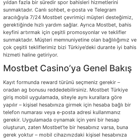
yıldan fazla bir süredir spor bahisleri hizmetlerini
sunmaktadır. Canlı sohbet, e-posta ve Telegram
aracılığıyla 7/24 Mostbet çevrimiçi müşteri desteğimiz,
gerektiğinde hızlı yardım sağlar. Ayrıca Mostbet, bahis
keyfini artırmak için çeşitli promosyonlar ve teklifler
sunmaktadır. Müşteri memnuniyetine olan bağlılığımız ve
çok çeşitli tekliflerimiz bizi Türkiye’deki durante iyi bahis
hizmeti haline getiriyor.
Mostbet Casino’ya Genel Bakış
Kayıt formunda reward türünü seçmeniz gerekir –
oradan ag bonusu reddedebilirsiniz. Mostbet Türkiye
giriş mobil uygulamada, siteyle aynı kurallara göre
yapılır – kişisel hesabınıza girmek için hesaba bağlı bir
telefon numarası veya e-posta adresi kullanmanız
gerekir. Uygulamada oynamak için yeni bir hesap
oluşturun, zaten Mostbet’te bir hesabınız varsa, buna
gerek yoktur – mobil cihazınızdaki kişisel hesabınıza