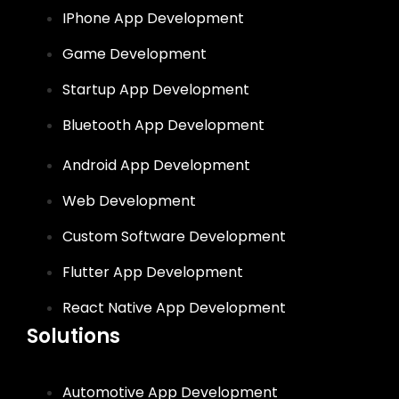
IPhone App Development
Game Development
Startup App Development
Bluetooth App Development
Android App Development
Web Development
Custom Software Development
Flutter App Development
React Native App Development
Solutions
Automotive App Development