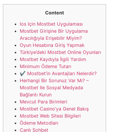
Content
Ios Için Mostbet Uygulaması
Mostbet Girişine Bir Uygulama
Aracılığıyla Erişebilir Miyim?
Oyun Hesabına Giriş Yapmak
Türkiye’deki Mostbet Online Oyunları
Mostbet Kaydıyla İlgili Yardım
Minimum Ödeme Tutarı
✔ Mostbet’in Avantajları Nelerdir?
Herhangi Bir Sorunuz Var Mı? –
Mostbet Ile Sosyal Medyada
Bağlantı Kurun
Mevcut Para Birimleri
Mostbet Casino’ya Genel Bakış
Mostbet Web Sitesi Bilgileri
Ödeme Metodları
Canlı Sohbet