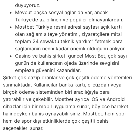
duyuyoruz.
Mevcut başka sosyal ağlar da var, ancak
Türkiye’de az bilinen ve popüler olmayanlardan.
Mostbet Türkiye resmi adresi sayfası açık kartı
olan sağlam siteye yönetimi, ziyaretçilere mitsi
toplam 24 sewaktu teknik yardım” “etmek para
sağlamanın nenni kadar önemli olduğunu anlıyor.
Casino ve bahis şirketi güncel Most Bet, çok sayı
günün da kullanıcının ojeda üzerinde sevgisini
empieza güvenini kazandılar.
Şirket çok cazip oranlar ve çok çeşitli ödeme yöntemleri
sunmaktadır. Kullanıcılar banka kartı, e-cüzdan veya
birçok ödeme sisteminden biri aracılığıyla para
yatırabilir ve çekebilir. Mostbet ayrıca iOS ve Android
cihazlar için bir mobil uygulama sunar, böylece hareket
halindeyken bahis oynayabilirsiniz. Mostbet, hem spor
hem de spor dışı etkinliklerde çok çeşitli bahis
seçenekleri sunar.