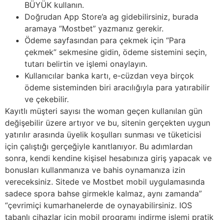
BÜYÜK kullanın.
Doğrudan App Store’a ag gidebilirsiniz, burada
aramaya “Mostbet” yazmanız gerekir.
Ödeme sayfasından para çekmek için “Para
çekmek” sekmesine gidin, ödeme sistemini seçin,
tutarı belirtin ve işlemi onaylayın.
Kullanıcılar banka kartı, e-cüzdan veya birçok
ödeme sisteminden biri aracılığıyla para yatırabilir
ve çekebilir.
Kayıtlı müşteri sayısı the woman geçen kullanılan gün
değişebilir üzere artıyor ve bu, sitenin gerçekten uygun
yatırılır arasında üyelik koşulları sunması ve tüketicisi
için çalıştığı gerçeğiyle kanıtlanıyor. Bu adımlardan
sonra, kendi kendine kişisel hesabınıza giriş yapacak ve
bonusları kullanmanıza ve bahis oynamanıza izin
vereceksiniz. Sitede ve Mostbet mobil uygulamasında
sadece spora bahse girmekle kalmaz, aynı zamanda”
“çevrimiçi kumarhanelerde de oynayabilirsiniz. IOS
tabanlı cihazlar için mobil programı indirme işlemi pratik