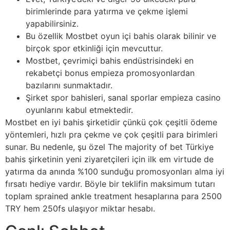
birimlerinde para yatırma ve çekme işlemi
yapabilirsiniz.
Bu özellik Mostbet oyun içi bahis olarak bilinir ve
birçok spor etkinliği için mevcuttur.
Mostbet, çevrimiçi bahis endüstrisindeki en
rekabetçi bonus empieza promosyonlardan
bazılarını sunmaktadır.
Şirket spor bahisleri, sanal sporlar empieza casino
oyunlarını kabul etmektedir.
Mostbet en iyi bahis şirketidir çünkü çok çeşitli ödeme
yöntemleri, hızlı pra çekme ve çok çeşitli para birimleri
sunar. Bu nedenle, şu özel The majority of bet Türkiye
bahis şirketinin yeni ziyaretçileri için ilk em virtude de
yatırma da anında %100 sunduğu promosyonları alma iyi
fırsatı hediye vardır. Böyle bir teklifin maksimum tutarı
toplam sprained ankle treatment hesaplarına para 2500
TRY hem 250fs ulaşıyor miktar hesabı.