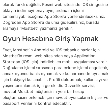
olarak farklı değildir. Resmi web sitesinde iOS simgesine
tıklayın indirmeyi onaylayın, ardından işlemi
tamamlayabileceğiniz App Store’a yönlendirileceksiniz.
Doğrudan App Store’a de uma gidebilirsiniz, burada
aramaya “Mostbet” yazmanız gerekir.
Oyun Hesabına Giriş Yapmak
Evet, Mostbet’in Android ve iOS tabanlı cihazlar için
Mostbet’in resmi web sitesinden veya Application
Store’dan (iOS için) indirilebilen mobil uygulaması vardır.
Doğrulama işlemi sırasında para çekme işlemi engellenir,
ancak oyuncu bahis oynamak ve kumarhanede oynamak
için bakiyeyi kullanabilir. Profili doldurmak, kullanıcıyı ve
yaşını tanımlamak için gereklidir. Güvenlik servisi,
mevcut Mostbet müşterisinin yeni bir hesap
oluşturmasını önlemek için mevcut oyuncuların kişisel ve
pasaport verilerini kontrol edecektir.